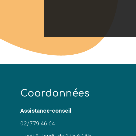
C
oordonnées
Assistance-conseil
02/779.46.64