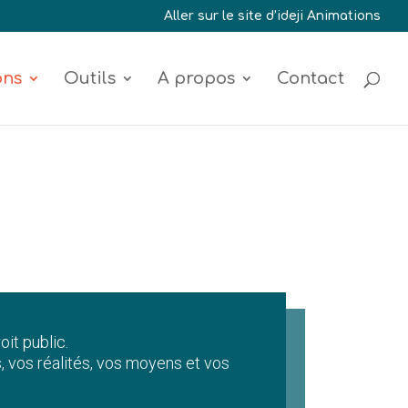
Aller sur le site d’ideji Animations
ons
Outils
A propos
Contact
it public.
 vos réalités, vos moyens et vos