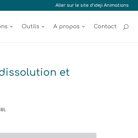
Aller sur le site d’ideji Animations
ons
Outils
A propos
Contact
dissolution et
SBL