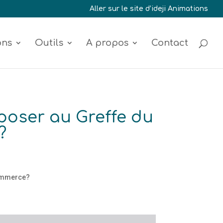
Aller sur le site d’ideji Animations
ons
Outils
A propos
Contact
oser au Greffe du
?
commerce?